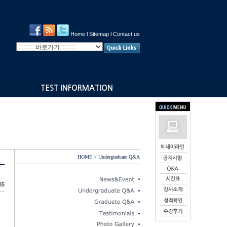
Home
l
Sitemap
l
Contact us
TEST INFORMATION
HOME > Undergraduate Q&A
85