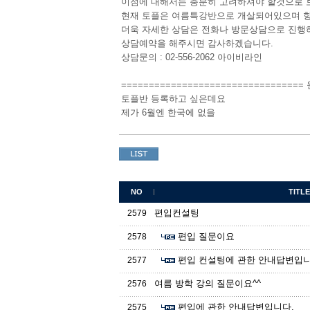
이점에 대해서는 충분히 고려하셔야 할것으로 
현재 토플은 여름특강반으로 개살되어있으며 향
더욱 자세한 상담은 전화나 방문상담으로 진행
상담예약을 해주시면 감사하겠습니다.
상담문의 : 02-556-2062 아이비라인
=================================
토플반 등록하고 싶은데요
제가 6월엔 한국에 없을
NO
TITLE
편입컨설팅
2579
편입 질문이요
2578
편입 컨설팅에 관한 안내답변입니
2577
여름 방학 강의 질문이요^^
2576
편입에 관한 안내답변입니다.
2575