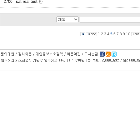
sat real test 반
2700
1
2
3
4
5
6
7
8
9
10