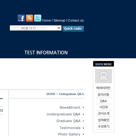
Home
l
Sitemap
l
Contact us
TEST INFORMATION
HOME > Undergraduate Q&A
23